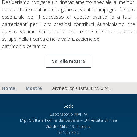
Desideriamo rivolgere un ringraziamento speciale ai membri
dei comitati scientifico e organizzativo, il cui impegno è stato
essenziale per il successo di questo evento, e a tutti i
partecipanti per i loro preziosi contributi. Auspichiamo che
questo volume sia fonte di ispirazione e stimoli ulteriori
sviluppi nella ricerca e nella valorizzazione del
patrimonio ceramico.
Vai alla mostra
Home
Mostre
ArcheoLogia Data 4.2/2024..
Sede
Laboratorio MAPPA
Dip. Civiltà e Forme del Sapere – Università di Pisa
Via dei Mille 19, III piano
56126 Pisa